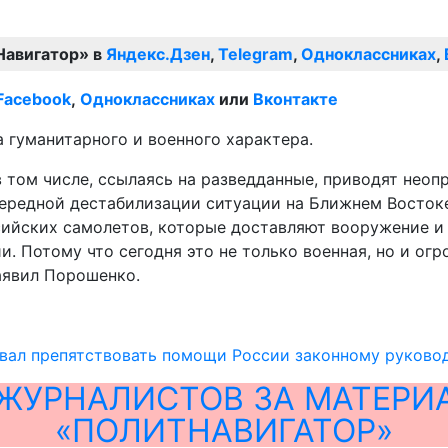
Навигатор» в
Яндекс.Дзен
,
Telegram
,
Одноклассниках
,
Facebook
,
Одноклассниках
или
Вконтакте
 гуманитарного и военного характера.
 том числе, ссылаясь на разведданные, приводят нео
чередной дестабилизации ситуации на Ближнем Востоке
ийских самолетов, которые доставляют вооружение и 
. Потому что сегодня это не только военная, но и ог
заявил Порошенко.
вал препятствовать помощи России законному руково
ЖУРНАЛИСТОВ ЗА МАТЕРИ
«ПОЛИТНАВИГАТОР»