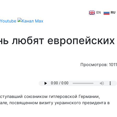
EN
RU
нь любят европейских
Просмотров: 1011
ыступавший союзником гитлеровской Германии,
иале, посвященном визиту украинского президента в