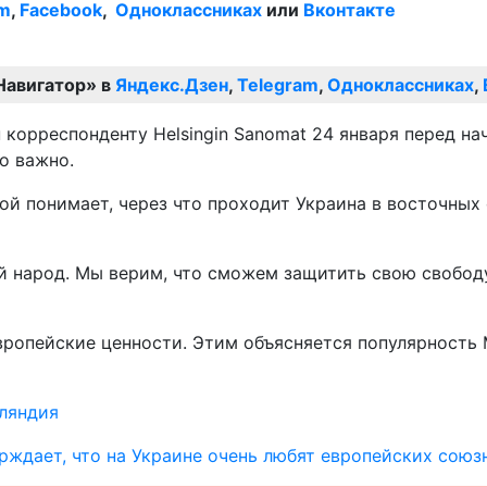
am
,
Facebook
,
Одноклассниках
или
Вконтакте
Навигатор» в
Яндекс.Дзен
,
Telegram
,
Одноклассниках
,
 корреспонденту Helsingin Sanomat 24 января перед на
го важно.
й понимает, через что проходит Украина в восточных о
 народ. Мы верим, что сможем защитить свою свободу
ропейские ценности. Этим объясняется популярность М
ляндия
ждает, что на Украине очень любят европейских союз