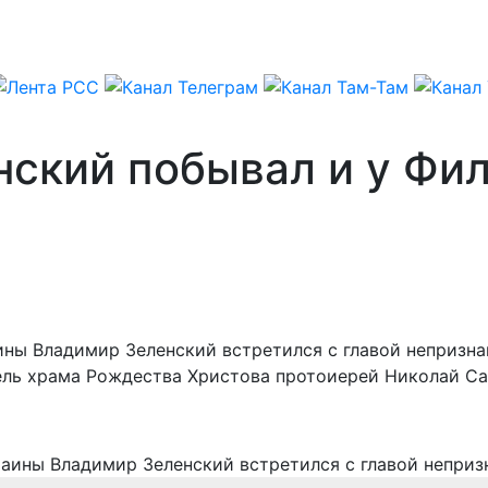
нский побывал и у Фи
аины Владимир Зеленский встретился с главой непризн
тель храма Рождества Христова протоиерей Николай С