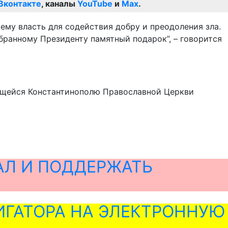
Вконтакте
, каналы
YouTube
и
Max
.
ему власть для содействия добру и преодоления зла.
бранному Президенту памятный подарок”, – говорится
яющейся Константинополю Православной Церкви
АЛ И ПОДДЕРЖАТЬ
ГАТОРА НА ЭЛЕКТРОННУЮ