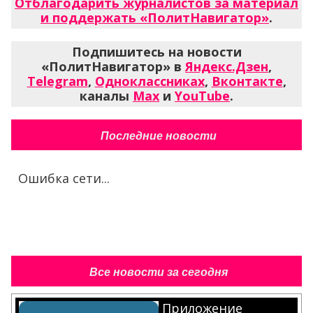
Отблагодарить журналистов за материал
и поддержать «ПолитНавигатор»
.
Подпишитесь на новости
«ПолитНавигатор» в
Яндекс.Дзен
,
Telegram
,
Одноклассниках
,
Вконтакте
,
каналы
Max
и
YouTube
.
Последние новости
Ошибка сети...
Все новости за сегодня
Приложение