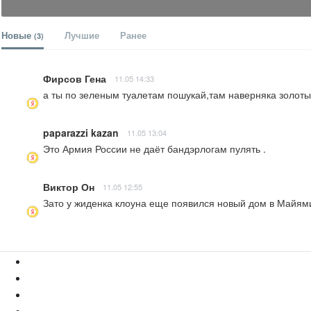
Новые
Лучшие
Ранее
(3)
Фирсов Гена
11.05 14:33
а ты по зеленым туалетам пошукай,там наверняка золотых
paparazzi kazan
11.05 13:04
Это Армия России не даёт бандэрлогам пулять .
Виктор Он
11.05 12:55
Зато у жиденка клоуна еще появился новый дом в Майям