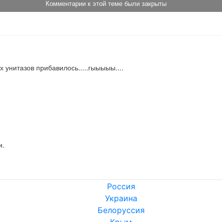
Комментарии к этой теме были закрыты
 унитазов прибавилось.....гыыыыы....
и.
Россия
Украина
Белоруссия