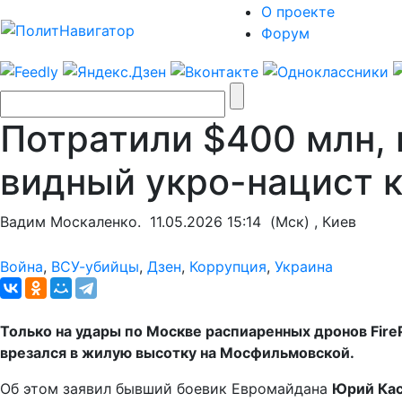
О проекте
Форум
Потратили $400 млн, 
видный укро-нацист 
Вадим Москаленко.
11.05.2026 15:14
(Мск) , Киев
Война
,
ВСУ-убийцы
,
Дзен
,
Коррупция
,
Украина
Только на удары по Москве распиаренных дронов
Fire
врезался в жилую высотку на Мосфильмовской.
Об этом заявил бывший боевик Евромайдана
Юрий Кас