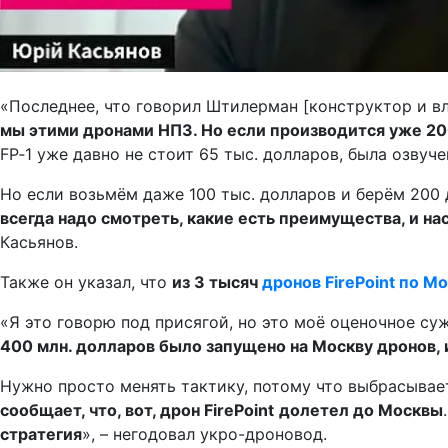
«Последнее, что говорил Штилерман [конструктор и вла
мы этими дронами НПЗ. Но если производится уже 200 
FP‑1 уже давно не стоит 65 тыс. долларов, была озвуче
Но если возьмём даже 100 тыс. долларов и берём 200 д
всегда надо смотреть, какие есть преимущества, и на
Касьянов.
Также он указал, что
из 3 тысяч
дронов FirePoint по М
«Я это говорю под присягой, но это моё оценочное су
400 млн. долларов было запущено на Москву дронов, 
Нужно просто менять тактику, потому что выбрасывает
сообщает, что, вот, дрон
FirePoint
долетел до Москвы
стратегия
», – негодовал укро-дроновод.