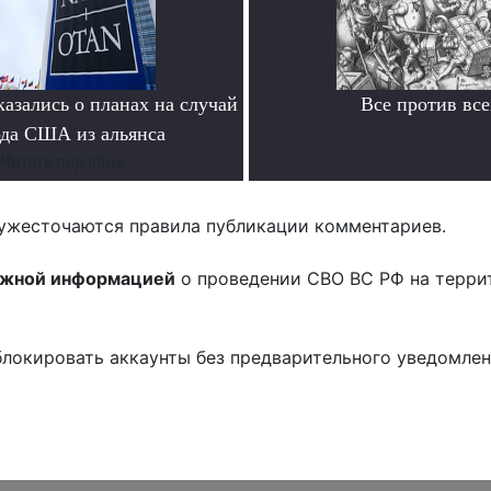
азались о планах на случай
Все против все
да США из альянса
.
Читать поробнее
ужесточаются правила публикации комментариев.
ожной информацией
о проведении СВО ВС РФ на терри
блокировать аккаунты без предварительного уведомле
!