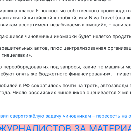
о машина класса Е полностью собственного производст
узыкальной китайской коробкой, или Niva Travel (она 
вникам ассортимент незабываемых эмоций», – написал
ждающиеся чиновничьи иномарки будет нелегко продать
азрешительных актов, плюс централизованная организа
 «нецелевки».
 переоборудовав их под запросы, какие-то машины мог
ебуют опять же бюджетного финансирования», – пишет
билей в РФ сократилось почти на треть, автозаводы в
года. Число российских чиновников оценивается 2 млн
вил сверхтяжёлую задачу чиновникам – пересесть на 
ЖУРНАЛИСТОВ ЗА МАТЕРИ