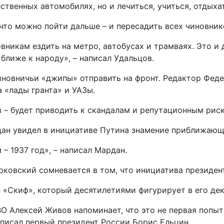
ственных автомобилях, но и лечиться, учиться, отдыха
 что можно пойти дальше – и пересадить всех чиновни
вникам ездить на метро, автобусах и трамваях. Это и
 ближе к народу», – написал Удальцов.
новничьи «джипы» отправить на фронт. Редактор Феде
а «лады гранта» и УАЗы.
 – будет приводить к скандалам и репутационным риска
ан увидел в инициативе Путина знамение приближающ
 – 1937 год», – написал Мардан.
ковский сомневается в том, что инициатива президент
 «Скиф», который десятилетиями фигурирует в его дек
ВО Алексей Живов напоминает, что это не первая попы
дписал первый президент России Борис Ельцин.