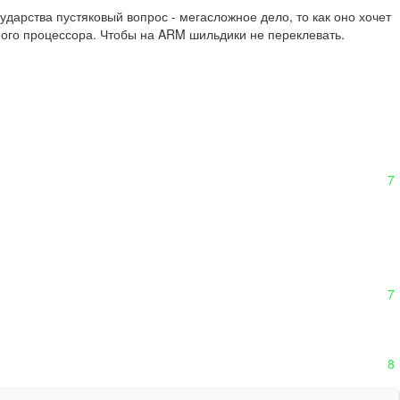
ударства пустяковый вопрос - мегасложное дело, то как оно хочет 
ого процессора. Чтобы на ARM шильдики не переклевать.
7
7
8