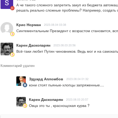
А че такого сложного запретить закуп из бюджета автомаш
решать реально сложные проблемы? Например, создать с
Крис Норман
2023.08.04 03:38
Синтементальным Президент с возрастом становится, всп
Карен Даскопарян
2023.08.03 20:56
Всё-таки любит Путин чиновников. Ведь мог и на самокат
Комментарий удален
Эдуард Апломбов
2023.08.04 01:32
кони стоят пьяные-хлопцы запряженные....
Карен Даскопарян
2023.08.03 20:57
Овца это ты , краснощокая курва ?