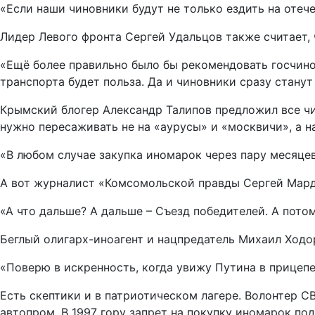
«Если наши чиновники будут не только ездить на отече
Лидер Левого фронта Сергей Удальцов также считает,
«Ещё более правильно было бы рекомендовать госчино
транспорта будет польза. Да и чиновники сразу станут
Крымский блогер Александр Талипов предложил все чи
нужно пересаживать не на «аурусы» и «москвичи», а н
«В любом случае закупка иномарок через пару месяцев
А вот журналист «Комсомольской правды Сергей Мард
«А что дальше? А дальше – Съезд победителей. А потом
Беглый олигарх-иноагент и нацпредатель Михаил Ходор
«Поверю в искренность, когда увижу Путина в прицепе
Есть скептики и в патриотическом лагере. Волонтер С
автопром. В 1997 гору запрет на покупку иномарок по