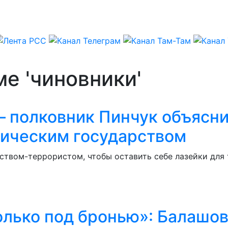
ме 'чиновники'
 полковник Пинчук объясни
тическим государством
ством-террористом, чтобы оставить себе лазейки для т
олько под бронью»: Балашо