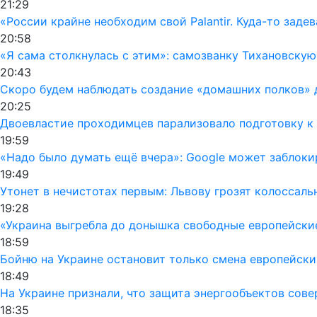
21:29
«России крайне необходим свой Palantir. Куда-то заде
20:58
«Я сама столкнулась с этим»: самозванку Тихановску
20:43
Скоро будем наблюдать создание «домашних полков» 
20:25
Двоевластие проходимцев парализовало подготовку к 
19:59
«Надо было думать ещё вчера»: Google может заблок
19:49
Утонет в нечистотах первым: Львову грозят колоссал
19:28
«Украина выгребла до донышка свободные европейски
18:59
Бойню на Украине остановит только смена европейски
18:49
На Украине признали, что защита энергообъектов сов
18:35