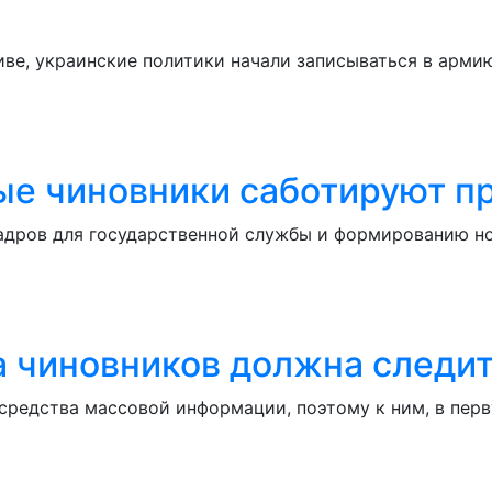
иве, украинские политики начали записываться в армию
ые чиновники саботируют п
адров для государственной службы и формированию но
а чиновников должна следит
 средства массовой информации, поэтому к ним, в пер