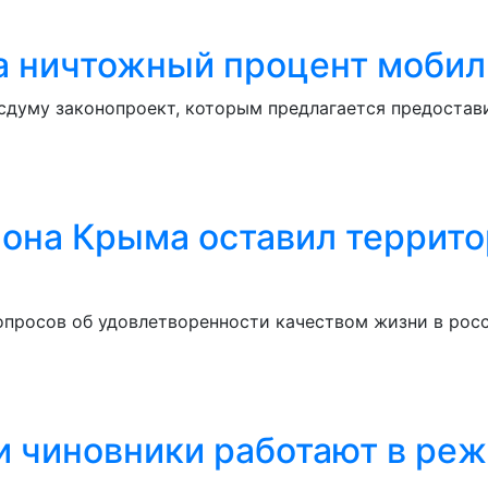
а ничтожный процент моби
сдуму законопроект, которым предлагается предостав
она Крыма оставил террито
опросов об удовлетворенности качеством жизни в рос
и чиновники работают в ре