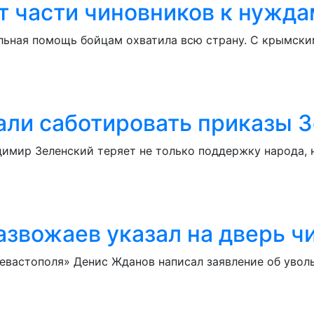
т части чиновников к нужд
льная помощь бойцам охватила всю страну. С крымск
али саботировать приказы 
димир Зеленский теряет не только поддержку народа,
 Развожаев указал на дверь 
евастополя» Денис Жданов написал заявление об уволь