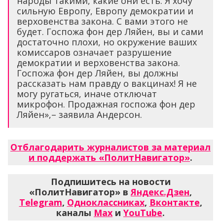
народы такими, какие они есть. Я хочу
сильную Европу, Европу демократии и
верховенства закона. С вами этого не
будет. Госпожа фон дер Ляйен, вы и сами
достаточно плохи, но окружение ваших
комиссаров означает разрушение
демократии и верховенства закона.
Госпожа фон дер Ляйен, вы должны
рассказать нам правду о вакцинах! Я не
могу ругаться, иначе отключат
микрофон. Продажная госпожа фон дер
Ляйен»,– заявила Андерсон.
Отблагодарить журналистов за материал
и поддержать «ПолитНавигатор»
.
Подпишитесь на новости
«ПолитНавигатор» в
Яндекс.Дзен
,
Telegram
,
Одноклассниках
,
Вконтакте
,
каналы
Max
и
YouTube
.