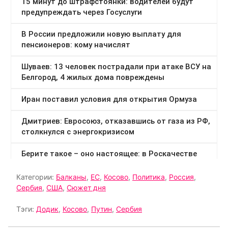
Категории:
Балканы
,
ЕС
,
Косово
,
Политика
,
Россия
,
Сербия
,
США
,
Сюжет дня
Тэги:
Додик
,
Косово
,
Путин
,
Сербия