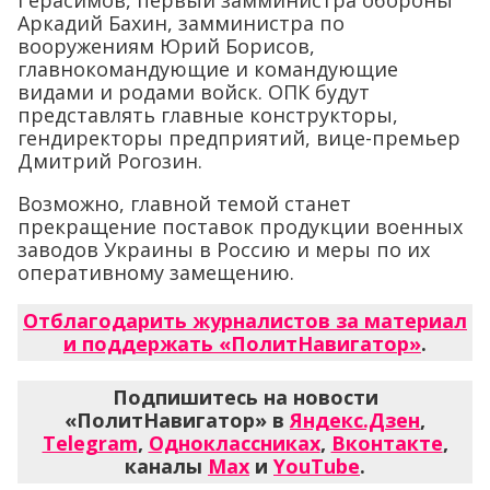
Герасимов, первый замминистра обороны
Аркадий Бахин, замминистра по
вооружениям Юрий Борисов,
главнокомандующие и командующие
видами и родами войск. ОПК будут
представлять главные конструкторы,
гендиректоры предприятий, вице-премьер
Дмитрий Рогозин.
Возможно, главной темой станет
прекращение поставок продукции военных
заводов Украины в Россию и меры по их
оперативному замещению.
Отблагодарить журналистов за материал
и поддержать «ПолитНавигатор»
.
Подпишитесь на новости
«ПолитНавигатор» в
Яндекс.Дзен
,
Telegram
,
Одноклассниках
,
Вконтакте
,
каналы
Max
и
YouTube
.