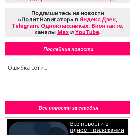
Подпишитесь на новости
«ПолитНавигатор» в
Яндекс.Дзен
,
Telegram
,
Одноклассниках
,
Вконтакте
,
каналы
Max
и
YouTube
.
Последние новости
Ошибка сети...
Все новости за сегодня
Все новости в
одном приложении