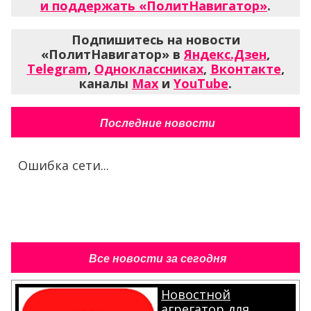
и поддержать «ПолитНавигатор»
.
Подпишитесь на новости
«ПолитНавигатор» в
Яндекс.Дзен
,
Telegram
,
Одноклассниках
,
Вконтакте
,
каналы
Max
и
YouTube
.
Последние новости
Ошибка сети...
Все новости за сегодня
Новостной
агрегатор для