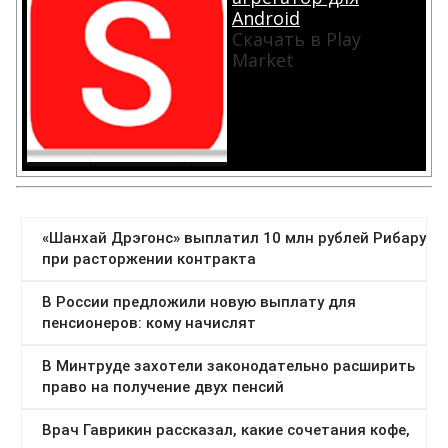
Android
Скачать в Play
Market