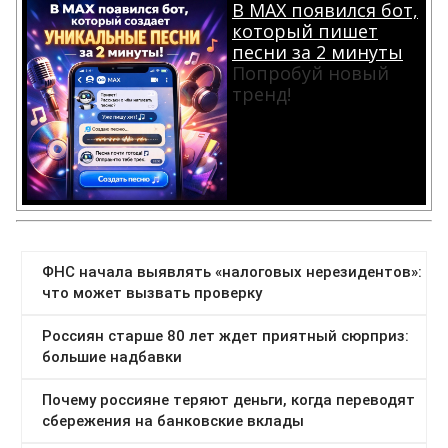
В MAX появился бот,
который пишет
песни за 2 минуты
Попробуй новый
тренд!