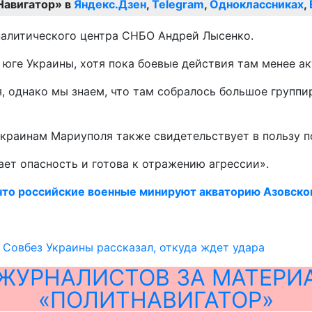
Навигатор» в
Яндекс.Дзен
,
Telegram
,
Одноклассниках
,
налитического центра СНБО Андрей Лысенко.
а юге Украины, хотя пока боевые действия там менее а
 однако мы знаем, что там собралось большое группиро
краинам Мариуполя также свидетельствует в пользу по
ет опасность и готова к отражению агрессии».
 что российские военные минируют акваторию Азовско
: Совбез Украины рассказал, откуда ждет удара
ЖУРНАЛИСТОВ ЗА МАТЕРИ
«ПОЛИТНАВИГАТОР»