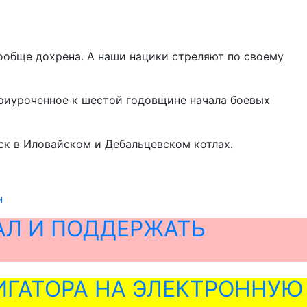
вообще дохрена. А наши нацики стреляют по своему
приуроченное к шестой годовщине начала боевых
к в Иловайском и Дебальцевском котлах.
н
АЛ И ПОДДЕРЖАТЬ
ГАТОРА НА ЭЛЕКТРОННУЮ