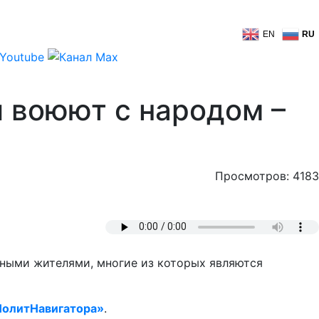
EN
RU
и воюют с народом –
Просмотров: 4183
тными жителями, многие из которых являются
ПолитНавигатора»
.