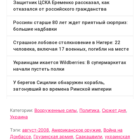
Категории:
Вооруженные силы
,
Политика
,
Сюжет дня
,
Украина
Тэги:
август-2008
,
Американское оружие
,
Война на
Донбассе
,
Грузинская армия
,
Саакашвили
,
украинская