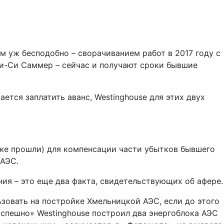
м уж бесподобно – сворачиванием работ в 2017 году с
Ви-Си Саммер – сейчас и получают сроки бывшие
ется заплатить аванс, Westinghouse для этих двух
 уже прошли) для компенсации части убытков бывшего
 АЭС.
ия – это еще два факта, свидетельствующих об афере.
ьзовать на постройке Хмельницкой АЭС, если до этого
«успешно» Westinghouse построил два энергоблока АЭС