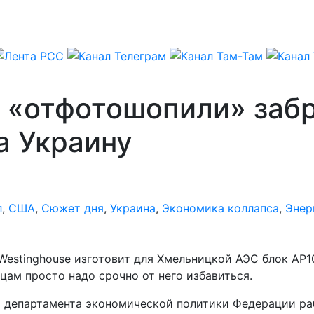
 «отфотошопили» заб
на Украину
л
,
США
,
Сюжет дня
,
Украина
,
Экономика коллапса
,
Энер
estinghouse изготовит для Хмельницкой АЭС блок АР10
цам просто надо срочно от него избавиться.
ор департамента экономической политики Федерации ра