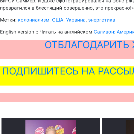
Ви-Си Саммер, и даже сфотографировался на фоне ржав
превратился в блестящий совершенно, это прекрасно!»,
Метки:
колониализм
,
США
,
Украина
,
энергетика
English version :: Читать на английском
Саливон: Америк
ОТБЛАГОДАРИТЬ 
ПОДПИШИТЕСЬ НА РАССЫ