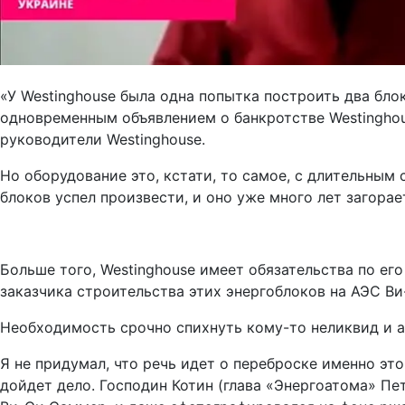
«У Westinghouse была одна попытка построить два бло
одновременным объявлением о банкротстве Westinghou
руководители Westinghouse.
Но оборудование это, кстати, то самое, с длительным 
блоков успел произвести, и оно уже много лет загор
Больше того, Westinghouse имеет обязательства по ег
заказчика строительства этих энергоблоков на АЭС В
Необходимость срочно спихнуть кому-то неликвид и ав
Я не придумал, что речь идет о переброске именно эт
дойдет дело. Господин Котин (глава «Энергоатома» Пе