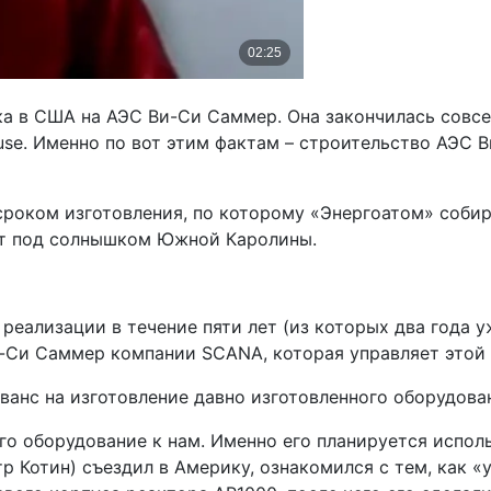
ка в США на АЭС Ви-Си Саммер. Она закончилась совсе
se. Именно по вот этим фактам – строительство АЭС 
сроком изготовления, по которому «Энергоатом» собира
ает под солнышком Южной Каролины.
о реализации в течение пяти лет (из которых два года
и-Си Саммер компании SCANA, которая управляет этой
анс на изготовление давно изготовленного оборудован
ого оборудование к нам. Именно его планируется испол
тр Котин) съездил в Америку, ознакомился с тем, как 