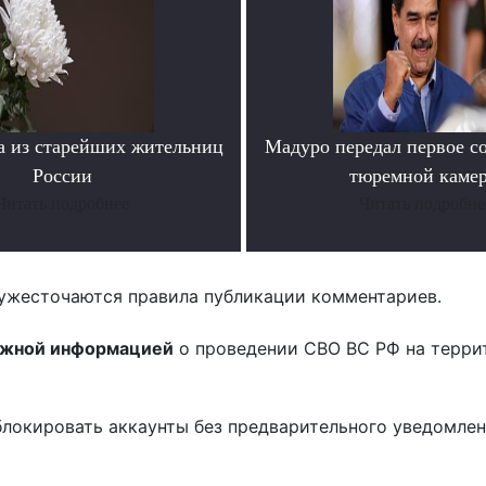
а из старейших жительниц
Мадуро передал первое с
России
тюремной каме
Читать подробнее
Читать подробне
ужесточаются правила публикации комментариев.
ожной информацией
о проведении СВО ВС РФ на терри
блокировать аккаунты без предварительного уведомле
!