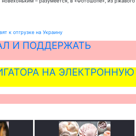
 новехоньким – разумеется, в «Фотошопе», из ржавого
ят к отгрузке на Украину
АЛ И ПОДДЕРЖАТЬ
ГАТОРА НА ЭЛЕКТРОННУЮ