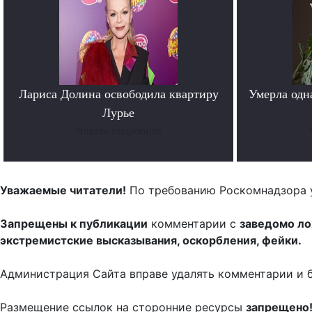
Лариса Долина освободила квартиру
Умерла одн
Лурье
Читать подробнее
Уважаемые читатели!
По требованию Роскомнадзора 
Запрещены к публикации
комментарии с
заведомо л
экстремистские высказывания, оскорбления, фейки.
Администрация Сайта вправе удалять комментарии и 
Размещение ссылок на сторонние ресурсы
запрещено