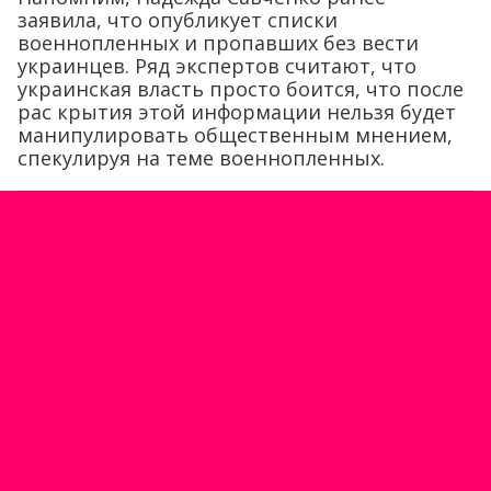
заявила, что опубликует списки
военнопленных и пропавших без вести
украинцев. Ряд экспертов считают, что
украинская власть просто боится, что после
рас крытия этой информации нельзя будет
манипулировать общественным мнением,
спекулируя на теме военнопленных.
Отблагодарить журналистов за материал
и поддержать «ПолитНавигатор»
.
Подпишитесь на новости
«ПолитНавигатор» в
Яндекс.Дзен
,
Telegram
,
Одноклассниках
,
Вконтакте
,
каналы
Max
и
YouTube
.
Последние новости
Ошибка сети...