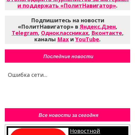
и поддержать «ПолитНавигатор»
.
Подпишитесь на новости
«ПолитНавигатор» в
Яндекс.Дзен
,
Telegram
,
Одноклассниках
,
Вконтакте
,
каналы
Max
и
YouTube
.
Последние новости
Ошибка сети...
Все новости за сегодня
Новостной