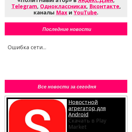
«ПолитНавигатор» в
Яндекс.Дзен
,
Telegram
,
Одноклассниках
,
Вконтакте
,
каналы
Max
и
YouTube
.
Последние новости
Ошибка сети...
Все новости за сегодня
Новостной
агрегатор для
Android
Скачать в Play
Market