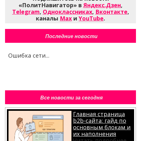
«ПолитНавигатор» в
Яндекс.Дзен
,
Telegram
,
Одноклассниках
,
Вконтакте
,
каналы
Max
и
YouTube
.
Последние новости
Ошибка сети...
Все новости за сегодня
Главная страница
b2b-сайта: гайд по
основным блокам и
их наполнения
Читать подробнее