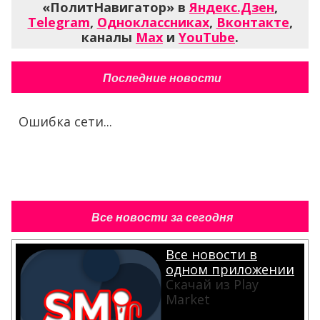
«ПолитНавигатор» в
Яндекс.Дзен
,
Telegram
,
Одноклассниках
,
Вконтакте
,
каналы
Max
и
YouTube
.
Последние новости
Ошибка сети...
Все новости за сегодня
Все новости в
одном приложении
Скачай из Play
Market