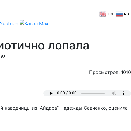
EN
RU
иотично лопала
”
Просмотров: 1010
й наводчицы из “Айдара” Надежды Савченко, оценила