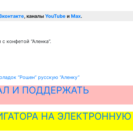
Вконтакте
, каналы
YouTube
и
Max
.
с конфетой “Аленка”.
оладок “Рошен” русскую “Аленку”
АЛ И ПОДДЕРЖАТЬ
ГАТОРА НА ЭЛЕКТРОННУЮ