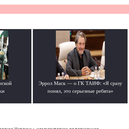
нской
Эррол Маск — о ГК ТАИФ: «Я сразу
ки
понял, это серьезные ребята»
е
Читать подробнее