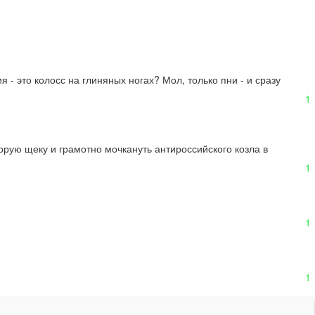
 - это колосс на глиняных ногах? Мол, только пни - и сразу 
1
рую щеку и грамотно мочкануть антироссийского козла в 
1
1
1