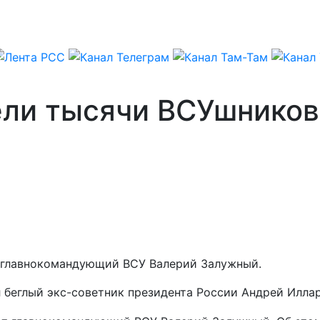
ели тысячи ВСУшников
т главнокомандующий ВСУ Валерий Залужный.
л беглый экс-советник президента России Андрей Илла