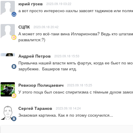
юрий гyсев
2023.09.19 03:22
а вот просто интересно-хахлы завозят таджиков или поля
СЦПК
2023.09.18 20:42
А может это всё-таки вина Илларионова? Ведь кто штатам в
развалится:?)
Андрей Петров
2023.09.18 15:53
Привычка нашей власти мять фартук, когда ее бьют по мо
зарубежке.  Баширов там итд.
Ревизор Полицаевич
2023.09.18 15:25
У этого поца был сеанс спиритизма с тёмным духом замог
Сергей Таранов
2023.09.18 14:24
Знакомая картинка. Как я по этому соскучился...