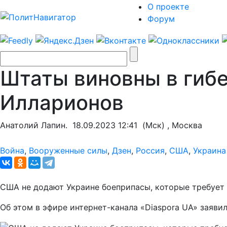
О проекте
Форум
Штаты виновны в гиб
Илларионов
Анатолий Лапин.
18.09.2023 12:41
(Мск) , Москва
Война
,
Вооруженные силы
,
Дзен
,
Россия
,
США
,
Украина
США не додают Украине боеприпасы, которые требуе
Об этом в эфире интернет-канала «Diaspora UA» заяви