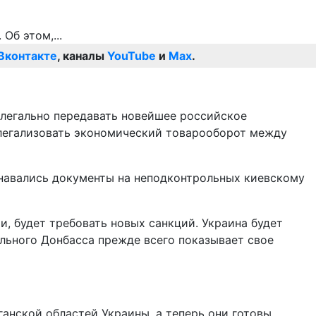
Вконтакте
, каналы
YouTube
и
Max
.
 легально передавать новейшее российское
 легализовать экономический товарооборот между
знавались документы на неподконтрольных киевскому
ии, будет требовать новых санкций. Украина будет
льного Донбасса прежде всего показывает свое
анской областей Украины, а теперь они готовы