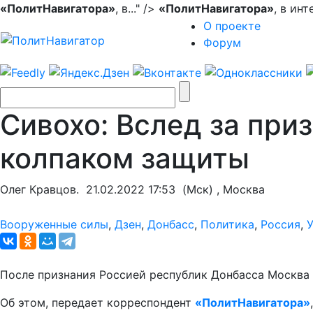
«ПолитНавигатора»
, в..." />
«ПолитНавигатора»
, в ин
О проекте
Форум
Сивохо: Вслед за при
колпаком защиты
Олег Кравцов.
21.02.2022 17:53
(Мск) , Москва
Вооруженные силы
,
Дзен
,
Донбасс
,
Политика
,
Россия
,
После признания Россией республик Донбасса Москва
Об этом, передает корреспондент
«ПолитНавигатора»