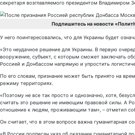
секретаря возглавляемого президентом Владимиром З
Подпишитесь на новости «Полит
У него поинтересовались, что для Украины будет озна
«Это неудачное решение для Украины. В первую очере
вооружение, субъект, с которым сможет заключать об
Россией и Донбассом напрямую и упростить логистичес
По его словам, признание может быть принято на вре
режиму территориях.
«Поэтому не все так просто и однозначно, хотя, безус
считать это решение не имеющим правовой силы. А Р
отношение к людям, проживающим там», – отметил со
Он считает, что в этом вопросе важна гуманитарная с
«В России подписан указ об оказании гуманитарной п