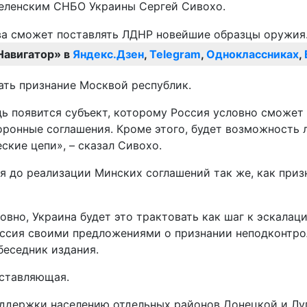
еленским СНБО Украины Сергей Сивохо.
Навигатор» в
Яндекс.Дзен
,
Telegram
,
Одноклассниках
,
чать признание Москвой республик.
дь появится субъект, которому Россия условно сможет
оронные соглашения. Кроме этого, будет возможность
кие цепи», – сказал Сивохо.
мя до реализации Минских соглашений так же, как при
ловно, Украина будет это трактовать как шаг к эскалац
оссия своими предложениями о признании неподконтро
беседник издания.
оставляющая.
оддержки населению отдельных районов Донецкой и Луг