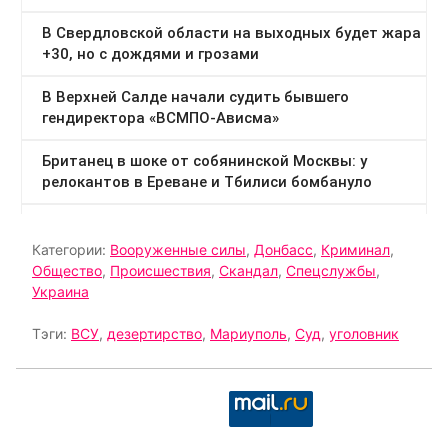
Категории:
Вооруженные силы
,
Донбасс
,
Криминал
,
Общество
,
Происшествия
,
Скандал
,
Спецслужбы
,
Украина
Тэги:
ВСУ
,
дезертирство
,
Мариуполь
,
Суд
,
уголовник