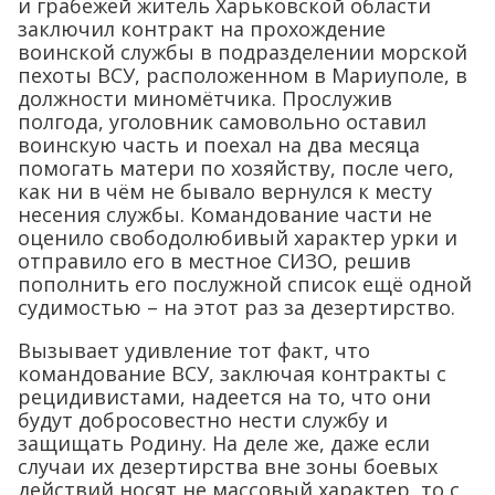
и грабежей житель Харьковской области
заключил контракт на прохождение
воинской службы в подразделении морской
пехоты ВСУ, расположенном в Мариуполе, в
должности миномётчика. Прослужив
полгода, уголовник самовольно оставил
воинскую часть и поехал на два месяца
помогать матери по хозяйству, после чего,
как ни в чём не бывало вернулся к месту
несения службы. Командование части не
оценило свободолюбивый характер урки и
отправило его в местное СИЗО, решив
пополнить его послужной список ещё одной
судимостью – на этот раз за дезертирство.
Вызывает удивление тот факт, что
командование ВСУ, заключая контракты с
рецидивистами, надеется на то, что они
будут добросовестно нести службу и
защищать Родину. На деле же, даже если
случаи их дезертирства вне зоны боевых
действий носят не массовый характер, то с