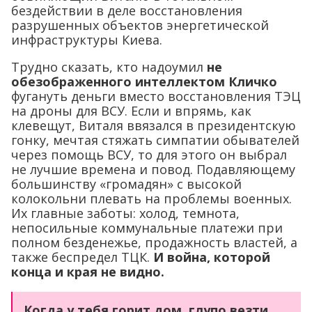
бездействии в деле восстановления
разрушенных объектов энергетической
инфраструктуры Киева.
Трудно сказать, кто надоумил
не
обезображенного интеллектом Кличко
фугануть деньги вместо восстановления ТЭЦ
на дроны для ВСУ. Если и впрямь, как
клевещут, Виталя ввязался в президентскую
гонку, мечтая стяжать симпатии обывателей
через помощь ВСУ, то для этого он выбрал
не лучшие времена и повод. Подавляющему
большинству «громадян» с высокой
колокольни плевать на проблемы военных.
Их главные заботы: холод, темнота,
непосильные коммунальные платежи при
полном безденежье, продажность властей, а
также беспредел ТЦК.
И война, которой
конца и края не видно.
Когда у тебя горит дом, глупо везти