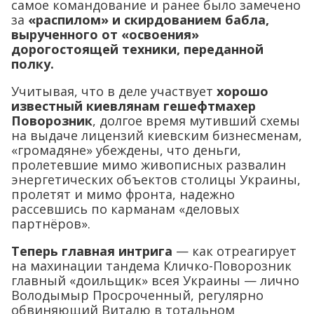
самое командование и ранее было замечено
за
«распилом» и скирдованием бабла,
вырученного от «освоения»
дорогостоящей техники, переданной
полку.
Учитывая, что в деле участвует
хорошо
известный киевлянам гешефтмахер
Поворозник
, долгое время мутивший схемы
на выдаче лицензий киевским бизнесменам,
«громадяне» убеждены, что деньги,
пролетевшие мимо живописных развалин
энергетических объектов столицы Украины,
пролетят и мимо фронта, надежно
рассевшись по карманам «деловых
партнёров».
Теперь главная интрига
— как отреагирует
на махинации тандема Кличко-Поворозник
главный «доильщик» всея Украины — лично
Володымыр Просроченный, регулярно
обвиняющий Виталю в тотальном