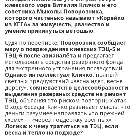
киевского мэра Виталия Кличко и его
советника Мыколы Поворозника,
которого частенько называют «Корейко
из КГГА» за живучесть, рвачество и
умение прикинуться ветошью.
Судя по переписке,
Поворозник сообщает
мэру о повреждениях киевских ТЭЦ-5 и
ТЭЦ-6 после авианалёта
и предлагает
использовать средства резервного фонда
для экстренного устранения последствий.
Однако интеллектуал Кличко
, полный
светлых предчувствий «весна идет, весне
дорогу»,
сомневается в целесообразности
выделения резервных средств на ремонт
ТЭЦ
, объясняя это риском повторных атак.
В ходе беседы, Кличко развивает мысль, что
деньги разумнее направлять «по прежней
схеме» — «через поддержку военных».
Логика: к чему тратиться на ТЭЦ, если
весна и тепло на подходе?