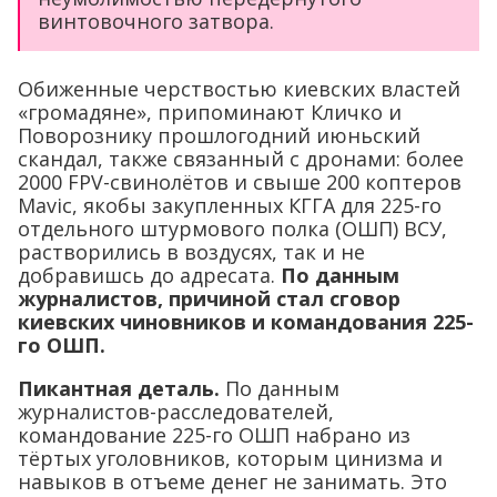
винтовочного затвора.
Обиженные черствостью киевских властей
«громадяне», припоминают Кличко и
Поворознику прошлогодний июньский
скандал, также связанный с дронами: более
2000 FPV-свинолётов и свыше 200 коптеров
Mavic, якобы закупленных КГГА для 225-го
отдельного штурмового полка (ОШП) ВСУ,
растворились в воздусях, так и не
добравишсь до адресата.
По данным
журналистов, причиной стал сговор
киевских чиновников и командования 225-
го ОШП.
Пикантная деталь.
По данным
журналистов-расследователей,
командование 225-го ОШП набрано из
тёртых уголовников, которым цинизма и
навыков в отъеме денег не занимать. Это