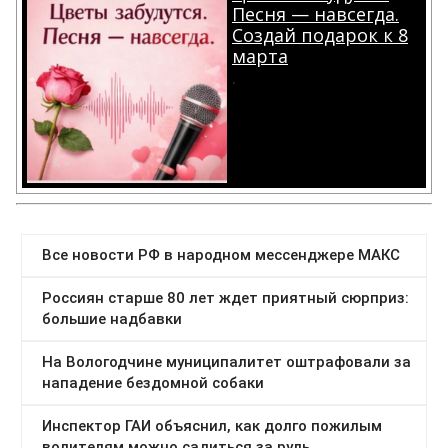
Песня — навсегда.
Создай подарок к 8
марта
.