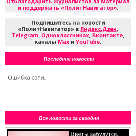
Отблагодарить журналистов за материал
и поддержать «ПолитНавигатор»
.
Подпишитесь на новости
«ПолитНавигатор» в
Яндекс.Дзен
,
Telegram
,
Одноклассниках
,
Вконтакте
,
каналы
Max
и
YouTube
.
Последние новости
Ошибка сети...
Все новости за сегодня
Цветы забудутся.