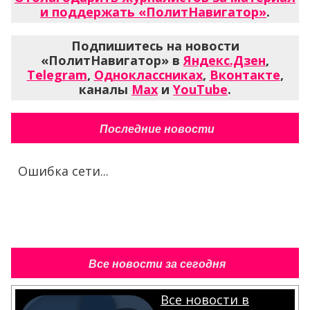
и поддержать «ПолитНавигатор»
.
Подпишитесь на новости
«ПолитНавигатор» в
Яндекс.Дзен
,
Telegram
,
Одноклассниках
,
Вконтакте
,
каналы
Max
и
YouTube
.
Последние новости
Ошибка сети...
Все новости за сегодня
Все новости в