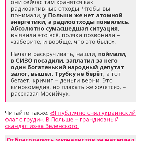
они сейчас там хранятся как
радиоактивные отходы. Чтобы вы
понимали,
у Польши же нет атомной
энергетики, а радиоотходы появились.
Абсолютно сумасшедшая ситуация
,
выявили это всё, поляки позвонили –
«заберите, и вообще, что это было».
Начали раскручивать, нашли,
поймали,
в СИЗО посадили, заплатил за него
один богатенький народный депутат
залог, вышел. Трубку не берёт
, а тот
бегает, кричит – деньги верни. Это
кинокомедия, но плакать же хочется», –
рассказал Мосийчук.
Читайте также:
«Я публично снял украинский
флаг с груди». В Польше – грандиозный
скандал из-за Зеленского.
Отблагодарить журналистов за материал