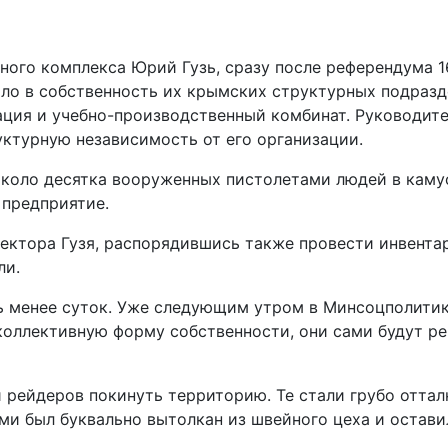
ного комплекса Юрий Гузь, сразу после референдума 
о в собственность их крымских структурных подразде
ация и учебно-производственный комбинат. Руководите
уктурную независимость от его организации.
коло десятка вооруженных пистолетами людей в камуф
 предприятие.
ектора Гузя, распорядившись также провести инвентар
ли.
 менее суток. Уже следующим утром в Минсоцполитик
коллективную форму собственности, они сами будут ре
рейдеров покинуть территорию. Те стали грубо отталк
ами был буквально вытолкан из швейного цеха и остав