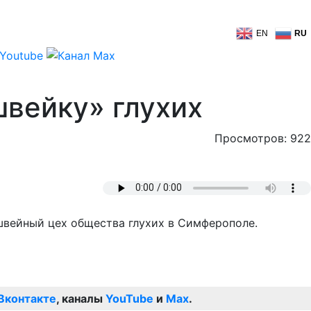
EN
RU
вейку» глухих
Просмотров: 922
швейный цех общества глухих в Симферополе.
Вконтакте
, каналы
YouTube
и
Max
.