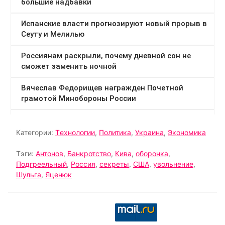
Категории:
Tехнологии
,
Политика
,
Украина
,
Экономика
Тэги:
Антонов
,
Банкротство
,
Кива
,
оборонка
,
Подгреельный
,
Россия
,
секреты
,
США
,
увольнение
,
Шульга
,
Яценюк