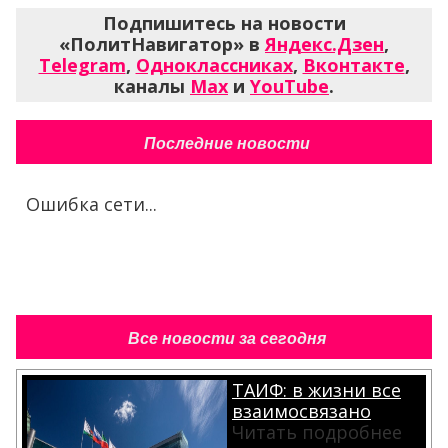
Подпишитесь на новости
«ПолитНавигатор» в
Яндекс.Дзен
,
Telegram
,
Одноклассниках
,
Вконтакте
,
каналы
Max
и
YouTube
.
Последние новости
Ошибка сети...
Все новости за сегодня
ТАИФ: в жизни все
взаимосвязано
Читать подробнее