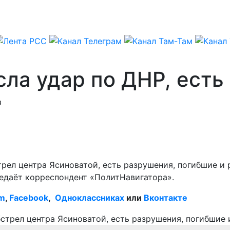
сла удар по ДНР, ест
я
рел центра Ясиноватой, есть разрушения, погибшие и 
едаёт корреспондент «ПолитНавигатора».
am
,
Facebook
,
Одноклассниках
или
Вконтакте