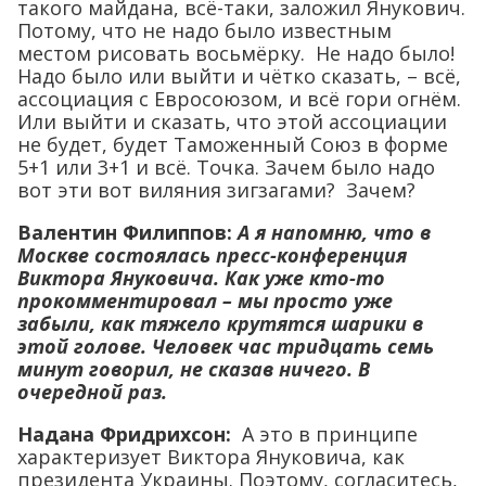
такого майдана, всё-таки, заложил Янукович.
Потому, что не надо было известным
местом рисовать восьмёрку. Не надо было!
Надо было или выйти и чётко сказать, – всё,
ассоциация с Евросоюзом, и всё гори огнём.
Или выйти и сказать, что этой ассоциации
не будет, будет Таможенный Союз в форме
5+1 или 3+1 и всё. Точка. Зачем было надо
вот эти вот виляния зигзагами? Зачем?
Валентин Филиппов:
А я напомню, что в
Москве состоялась пресс-конференция
Виктора Януковича. Как уже кто-то
прокомментировал – мы просто уже
забыли, как тяжело крутятся шарики в
этой голове. Человек час тридцать семь
минут говорил, не сказав ничего. В
очередной раз.
Надана Фридрихсон:
А это в принципе
характеризует Виктора Януковича, как
президента Украины. Поэтому, согласитесь,