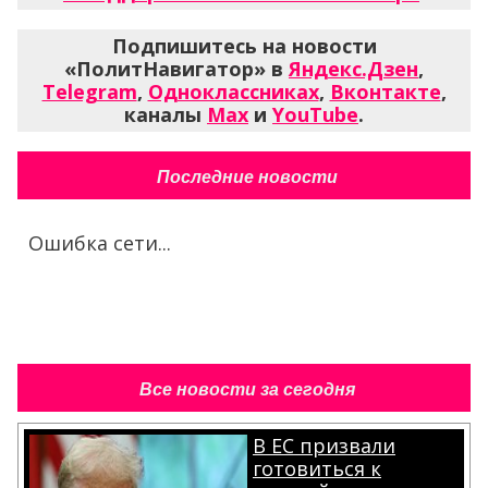
Подпишитесь на новости
«ПолитНавигатор» в
Яндекс.Дзен
,
Telegram
,
Одноклассниках
,
Вконтакте
,
каналы
Max
и
YouTube
.
Последние новости
Ошибка сети...
Все новости за сегодня
В ЕС призвали
готовиться к