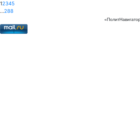
1
2
3
4
5
…
288
«ПолитНавигатор