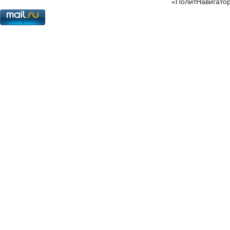
«ПолитНавигатор