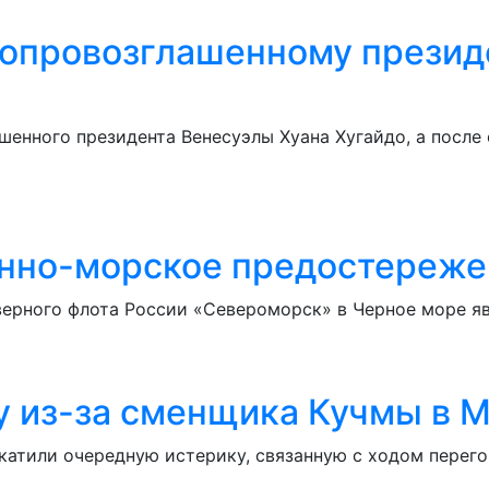
опровозглашенному презид
енного президента Венесуэлы Хуана Хугайдо, а после 
енно-морское предостереже
ерного флота России «Североморск» в Черное море я
у из-за сменщика Кучмы в 
атили очередную истерику, связанную с ходом перего