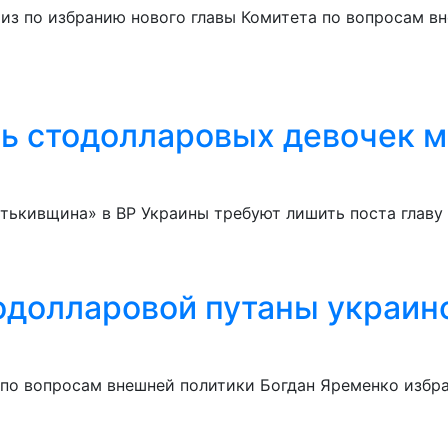
риз по избранию нового главы Комитета по вопросам в
 стодолларовых девочек м
тькивщина» в ВР Украины требуют лишить поста главу
одолларовой путаны украин
Р по вопросам внешней политики Богдан Яременко избр