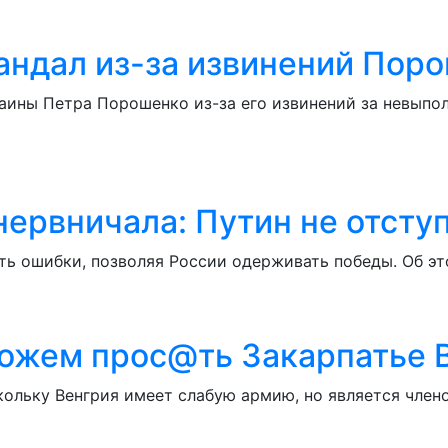
кандал из-за извинений Пор
раины Петра Порошенко из-за его извинений за невып
ервничала: Путин не отступ
ь ошибки, позволяя России одерживать победы. Об этом
ожем прос@ть Закарпатье 
кольку Венгрия имеет слабую армию, но является член