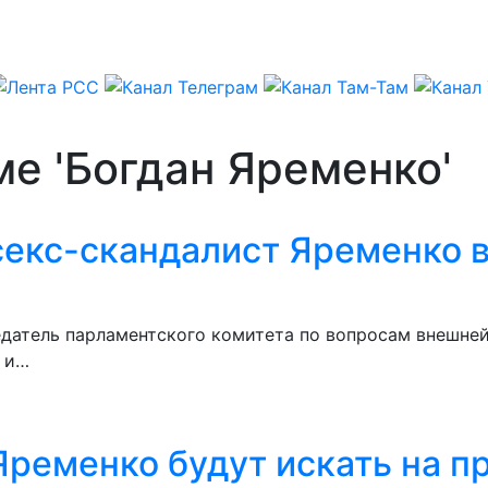
ме 'Богдан Яременко'
екс-скандалист Яременко в
датель парламентского комитета по вопросам внешне
 и…
Яременко будут искать на п