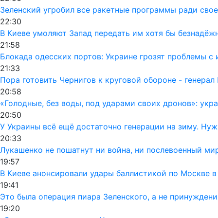
Зеленский угробил все ракетные программы ради своег
22:30
В Киеве умоляют Запад передать им хотя бы безнадёж
21:58
Блокада одесских портов: Украине грозят проблемы 
21:33
Пора готовить Чернигов к круговой обороне - генерал
20:58
«Голодные, без воды, под ударами своих дронов»: ук
20:50
У Украины всё ещё достаточно генерации на зиму. Ну
20:33
Лукашенко не пошатнут ни война, ни послевоенный мир
19:57
В Киеве анонсировали удары баллистикой по Москве в
19:41
Это была операция пиара Зеленского, а не принуждени
19:20