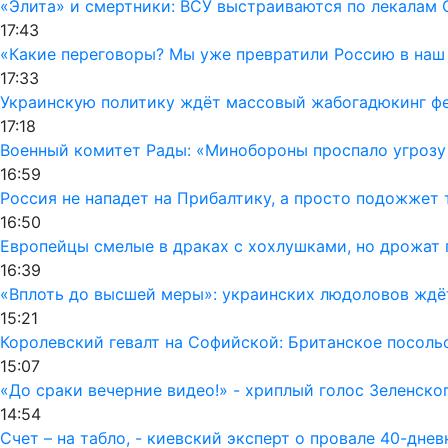
«Элита» и смертники: ВСУ выстраиваются по лекалам 
17:43
«Какие переговоры? Мы уже превратили Россию в наш
17:33
Украинскую политику ждёт массовый жабогадюкинг фе
17:18
Военный комитет Рады: «Минобороны проспало угрозу
16:59
Россия не нападет на Прибалтику, а просто подожжет 
16:50
Европейцы смелые в драках с хохлушками, но дрожат 
16:39
«Вплоть до высшей меры»: украинских людоловов ждё
15:21
Королевский гевалт на Софийской: Британское посол
15:07
«До сраки вечерние видео!» - хриплый голос Зеленско
14:54
Счет – на табло, - киевский эксперт о провале 40-дне