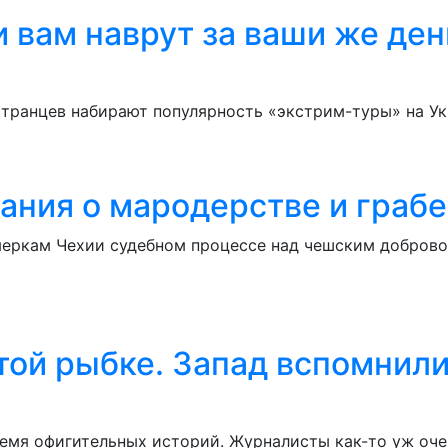
и вам наврут за ваши же ден
остранцев набирают популярность «экстрим-туры» на У
ания о мародерстве и грабе
 меркам Чехии судебном процессе над чешским добро
той рыбке. Запад вспомнили
время офигительных историй. Журналисты как-то уж оч