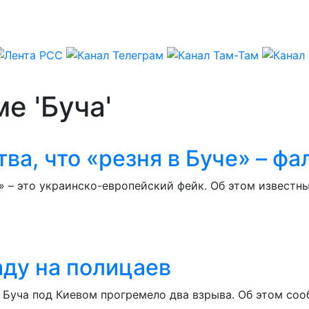
е 'Буча'
тва, что «резня в Буче» – ф
и» – это украинско-европейский фейк. Об этом извест
аду на полицаев
а Буча под Киевом прогремело два взрыва. Об этом со