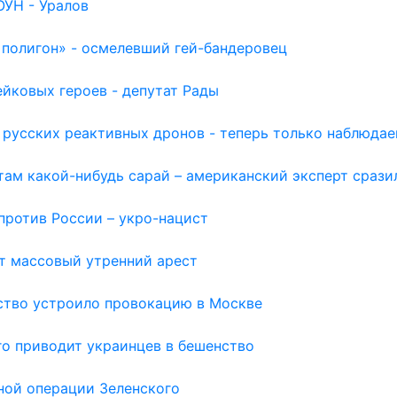
ОУН - Уралов
 полигон» - осмелевший гей-бандеровец
йковых героев - депутат Рады
 русских реактивных дронов - теперь только наблюда
там какой-нибудь сарай – американский эксперт срази
против России – укро-нацист
т массовый утренний арест
ьство устроило провокацию в Москве
го приводит украинцев в бешенство
вной операции Зеленского