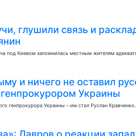
учи, глушили связь и раскла
янин
уча под Киевом запомнилась местным жителям адекват
ыму и ничего не оставил ру
м генпрокурором Украины
ого генпрокурора Украины – им стал Руслан Кравченко.
за»: Лавров о реакции запа