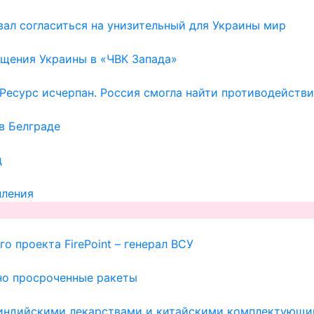
ал согласиться на унизительный для Украины мир
щения Украины в «ЧВК Запада»
Ресурс исчерпан. Россия смогла найти противодейств
в Белграде
д
пления
о проекта FirePoint – генерал ВСУ
но просроченные ракеты
с индийскими лекарствами и китайскими комплектующи