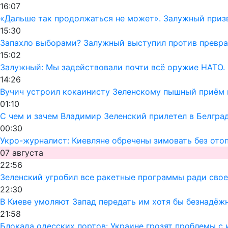
16:07
«Дальше так продолжаться не может». Залужный призв
15:30
Запахло выборами? Залужный выступил против превра
15:02
Залужный: Мы задействовали почти всё оружие НАТО. 
14:26
Вучич устроил кокаинисту Зеленскому пышный приём 
01:10
С чем и зачем Владимир Зеленский прилетел в Белгра
00:30
Укро-журналист: Киевляне обречены зимовать без ото
07 августа
22:56
Зеленский угробил все ракетные программы ради своег
22:30
В Киеве умоляют Запад передать им хотя бы безнадёж
21:58
Блокада одесских портов: Украине грозят проблемы 