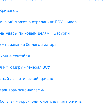
 Кривонос
раинский сюжет о страданиях ВСУшников
жны удары по новым целям – Басурин
 – признание беглого змагара
 конце сентября
я РФ к миру - генерал ВСУ
емный логистический кризис
Мадьяра» закончилась»
отать» - укро-политолог озвучил причины