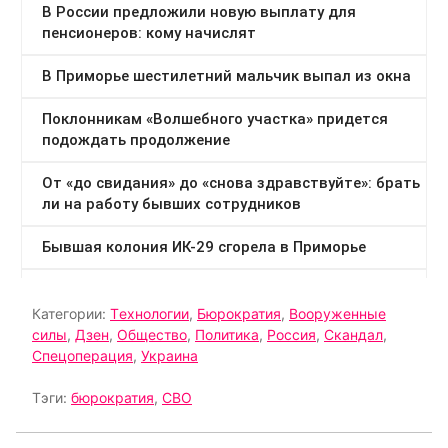
Категории:
Tехнологии
,
Бюрократия
,
Вооруженные
силы
,
Дзен
,
Общество
,
Политика
,
Россия
,
Скандал
,
Спецоперация
,
Украина
Тэги:
бюрократия
,
СВО