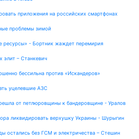
ировать приложения на российских смартфонах
ьные проблемы зимой
е ресурсы» - Бортник жаждет перемирия
х элит – Станкевич
ершенно бессильна против «Искандеров»
шать уцелевшие АЗС
ерешла от петлюровщины к бандеровщине - Уралов
Пора ликвидировать верхушку Украины - Шурыгин
оды остались без ГСМ и электричества – Стешин