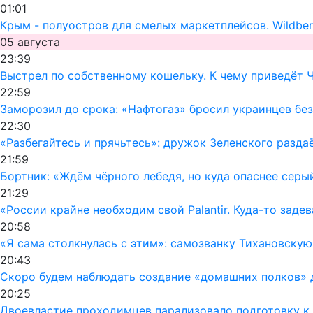
01:01
Крым - полуостров для смелых маркетплейсов. Wildber
05 августа
23:39
Выстрел по собственному кошельку. К чему приведёт 
22:59
Заморозил до срока: «Нафтогаз» бросил украинцев без
22:30
«Разбегайтесь и прячьтесь»: дружок Зеленского раздаё
21:59
Бортник: «Ждём чёрного лебедя, но куда опаснее серы
21:29
«России крайне необходим свой Palantir. Куда-то заде
20:58
«Я сама столкнулась с этим»: самозванку Тихановску
20:43
Скоро будем наблюдать создание «домашних полков» 
20:25
Двоевластие проходимцев парализовало подготовку к 