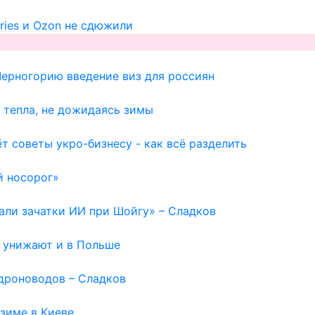
ries и Ozon не сдюжили
Черногорию введение виз для россиян
 тепла, не дожидаясь зимы
т советы укро-бизнесу - как всё разделить
й носорог»
вали зачатки ИИ при Шойгу» – Сладков
ю унижают и в Польше
дроноводов – Сладков
зиме в Киеве