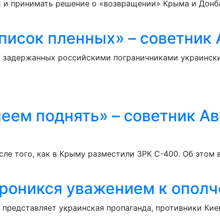
и и принимать решение о «возвращении» Крыма и Донба
писок пленных» – советник 
ия задержанных российскими пограничниками украинск
еем поднять» – советник Ав
сле того, как в Крыму разместили ЗРК С-400. Об этом 
Проникся уважением к опол
х представляет украинская пропаганда, противники Ки