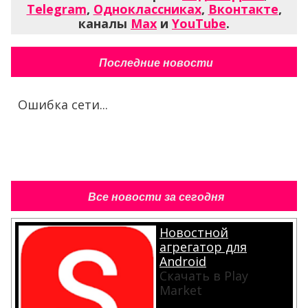
Telegram
,
Одноклассниках
,
Вконтакте
,
каналы
Max
и
YouTube
.
Последние новости
Ошибка сети...
Все новости за сегодня
Новостной
агрегатор для
Android
Скачать в Play
Market