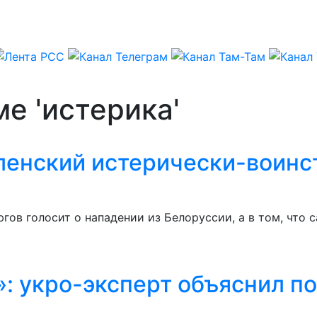
е 'истерика'
ленский истерически-воинс
югов голосит о нападении из Белоруссии, а в том, что 
»: укро-эксперт объяснил п