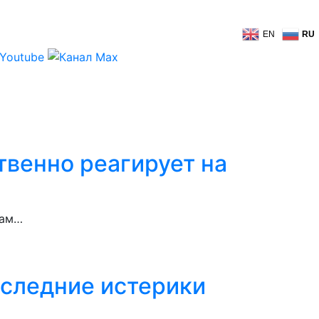
EN
RU
твенно реагирует на
сам…
оследние истерики