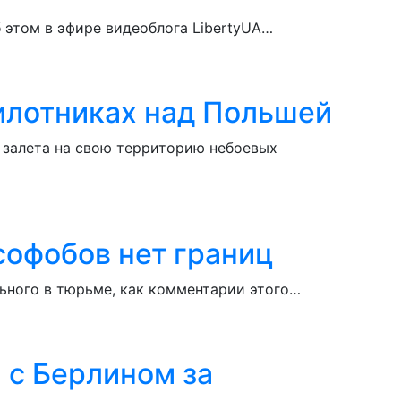
 этом в эфире видеоблога LibertyUA…
илотниках над Польшей
 залета на свою территорию небоевых
софобов нет границ
ьного в тюрьме, как комментарии этого…
 с Берлином за