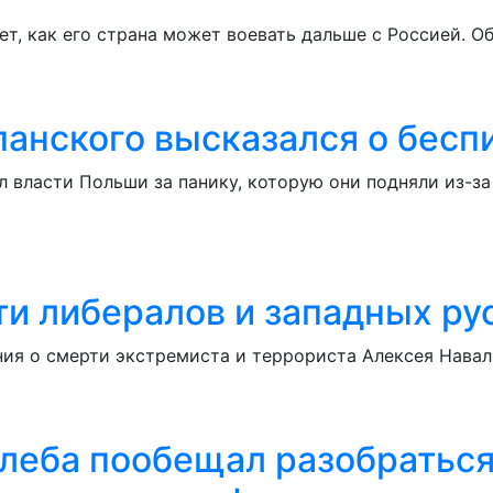
т, как его страна может воевать дальше с Россией. Об
анского высказался о бесп
 власти Польши за панику, которую они подняли из-за
ти либералов и западных ру
ния о смерти экстремиста и террориста Алексея Навал
Кулеба пообещал разобраться