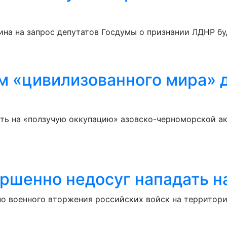
на на запрос депутатов Госдумы о признании ЛДНР бу
м «цивилизованного мира» д
ь на «ползучую оккупацию» азовско-черноморской акв
ршенно недосуг нападать н
но военного вторжения российских войск на территор