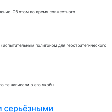
ление. Об этом во время совместного…
я «испытательным полигоном для геостратегического
то те написали о его якобы…
ии серьёзными