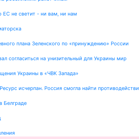
 ЕС не светит - ни вам, ни нам
маторска
евного плана Зеленского по «принуждению» России
ал согласиться на унизительный для Украины мир
щения Украины в «ЧВК Запада»
Ресурс исчерпан. Россия смогла найти противодейств
в Белграде
д
пления