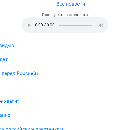
Все новости
Прослушать все новости
авидую
удет
 перед Россией»
е хватит
аине
рла российским ракетчикам