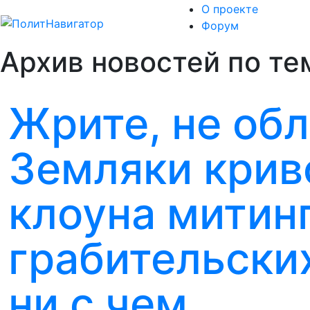
О проекте
Форум
Архив новостей по тем
Жрите, не обл
Земляки крив
клоуна митин
грабительски
ни с чем