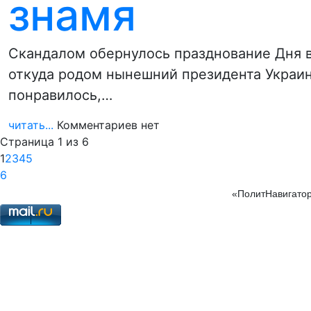
знамя
Скандалом обернулось празднование Дня в
откуда родом нынешний президента Украи
понравилось,…
читать...
Комментариев нет
Страница 1 из 6
1
2
3
4
5
6
«ПолитНавигатор