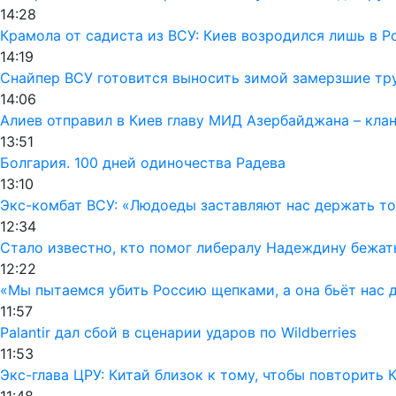
14:28
Крамола от садиста из ВСУ: Киев возродился лишь в 
14:19
Снайпер ВСУ готовится выносить зимой замерзшие тру
14:06
Алиев отправил в Киев главу МИД Азербайджана – кла
13:51
Болгария. 100 дней одиночества Радева
13:10
Экс-комбат ВСУ: «Людоеды заставляют нас держать т
12:34
Стало известно, кто помог либералу Надеждину бежат
12:22
«Мы пытаемся убить Россию щепками, а она бьёт нас 
11:57
Palantir дал сбой в сценарии ударов по Wildberries
11:53
Экс-глава ЦРУ: Китай близок к тому, чтобы повторить
11:48