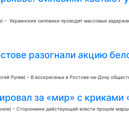
ов) – Украинские силовики проводят массовые задержа
остове разогнали акцию бе
ергей Рулев) – В воскресенье в Ростове-на-Дону обще
ировал за «мир» с криками 
зунов) – Сторонники действующей власти прошли марш