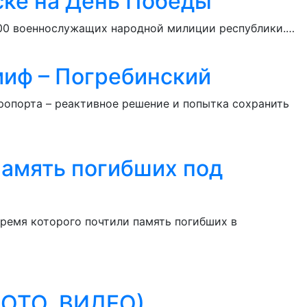
ске на День Победы
 800 военнослужащих народной милиции республики.…
миф – Погребинский
ропорта – реактивное решение и попытка сохранить
память погибших под
время которого почтили память погибших в
ФОТО, ВИДЕО)