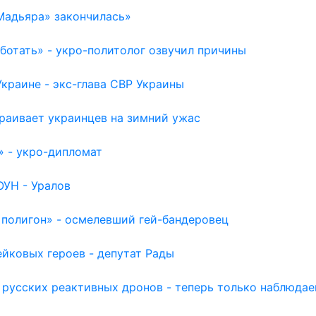
Мадьяра» закончилась»
отать» - укро-политолог озвучил причины
раине - экс-глава СВР Украины
раивает украинцев на зимний ужас
» - укро-дипломат
ОУН - Уралов
 полигон» - осмелевший гей-бандеровец
йковых героев - депутат Рады
 русских реактивных дронов - теперь только наблюда