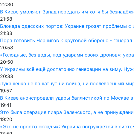
22:30
В Киеве умоляют Запад передать им хотя бы безнадёж
21:58
Блокада одесских портов: Украине грозят проблемы 
21:33
Пора готовить Чернигов к круговой обороне - генерал
20:58
«Голодные, без воды, под ударами своих дронов»: ук
20:50
У Украины всё ещё достаточно генерации на зиму. Ну
20:33
Лукашенко не пошатнут ни война, ни послевоенный мир
19:57
В Киеве анонсировали удары баллистикой по Москве в
19:41
Это была операция пиара Зеленского, а не принуждени
19:20
«Это не просто склады»: Украина погружается в сист
18:59