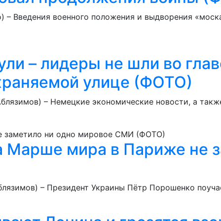
о) – Введения военного положения и выдворения «мос
и – лидеры не шли во глав
храняемой улице (ФОТО)
 Аблязимов) – Немецкие экономические новости, а такж
 Марше мира в Париже не з
Аблязимов) – Президент Украины Пётр Порошенко поуч