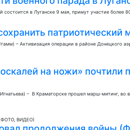
ти военного парада в Луган
й состоится в Луганске 9 мая, примут участие более
 сохранить патриотический 
Штамм) – Активизация операции в районе Донецкого аэ
оскалей на ножи» почтили 
 Игнатьева) – В Краматорске прошел марш-митинг, во 
бовал продолжения войны (