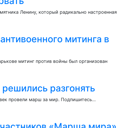
рвать
амятника Ленину, который радикально настроенная
антивоенного митинга в
арькове митинг против войны был организован
 решились разгонять
овек провели марш за мир. Подпишитесь…
участников «Марша мира»