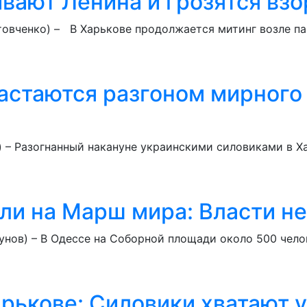
вают Ленина и грозятся взо
товченко) – В Харькове продолжается митинг возле п
стаются разгоном мирного 
) – Разогнанный накануне украинскими силовиками в Х
ли на Марш мира: Власти не
унов) – В Одессе на Соборной площади около 500 чел
рькове: Силовики хватают 