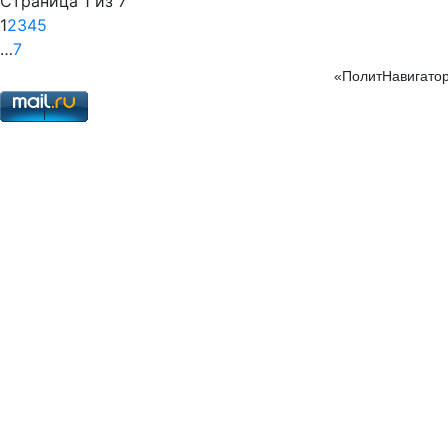
Страница 1 из 7
1
2
3
4
5
…
7
«ПолитНавигатор