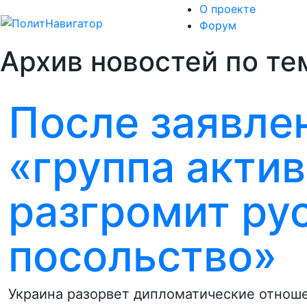
О проекте
Форум
Архив новостей по те
После заявле
«группа акти
разгромит ру
посольство»
Украина разорвет дипломатические отношен