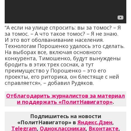
“А если на улице спросить: вы за томос? – Я
за томос. – А что такое томос? – Я не знаю.
И это вот оболванивание населения.
Технологам Порошенко удалось это сделать.
На выборах все, включая основного
конкурента, Тимошенко, будут вынуждены
бродить в этих трех соснах, а тут
преимущество у Порошенко – это его
проекты, его риторика, он блестяще с ней
справляется», – добавил Рудяков.
Отблагодарить журналистов за материал
и поддержать «ПолитНавигатор»
.
Подпишитесь на новости
«ПолитНавигатор» в
Яндекс.Дзен
,
Telegram
,
Одноклассниках
,
Вконтакте
,