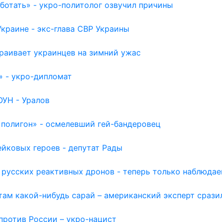
отать» - укро-политолог озвучил причины
раине - экс-глава СВР Украины
раивает украинцев на зимний ужас
» - укро-дипломат
ОУН - Уралов
 полигон» - осмелевший гей-бандеровец
йковых героев - депутат Рады
 русских реактивных дронов - теперь только наблюда
там какой-нибудь сарай – американский эксперт срази
против России – укро-нацист