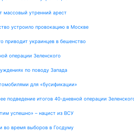
т массовый утренний арест
ьство устроило провокацию в Москве
го приводит украинцев в бешенство
вной операции Зеленского
луждениях по поводу Запада
втомобилями для «бусификации»
ее подведение итогов 40-дневной операции Зеленског
тим успешно» – нацист из ВСУ
и во время выборов в Госдуму