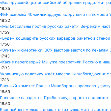
«Белорусский цех российской оборонки продолжит раб
18:35
ФБР вскрыла 40-миллиардную коррупцию на помощи Ук
18:22
«Мы бессильны против русских ракет»: Зе-режим наст
17:59
«Будем кошмарить русских варваров ракетной стеной
17:50
«Элита» и смертники: ВСУ выстраиваются по лекалам 
17:43
«Какие переговоры? Мы уже превратили Россию в наш
17:33
Украинскую политику ждёт массовый жабогадюкинг фе
17:18
Военный комитет Рады: «Минобороны проспало угрозу
16:59
Россия не нападет на Прибалтику, а просто подожжет 
16:50
Европейцы смелые в драках с хохлушками, но дрожат 