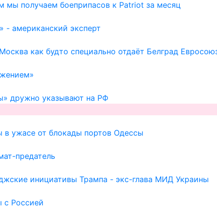
м мы получаем боеприпасов к Patriot за месяц
» - американский эксперт
 Москва как будто специально отдаёт Белград Евросою
ажением»
ы» дружно указывают на РФ
ы в ужасе от блокады портов Одессы
мат-предатель
иджские инициативы Трампа - экс-глава МИД Украины
ы с Россией