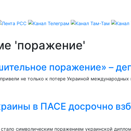
ме 'поражение'
шительное поражение» – де
 привели не только к потере Украиной международных
краины в ПАСЕ досрочно вз
стало символическим поражением украинской дипломат