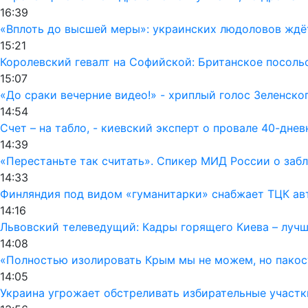
16:39
«Вплоть до высшей меры»: украинских людоловов ждё
15:21
Королевский гевалт на Софийской: Британское посол
15:07
«До сраки вечерние видео!» - хриплый голос Зеленско
14:54
Счет – на табло, - киевский эксперт о провале 40-дне
14:39
«Перестаньте так считать». Спикер МИД России о заб
14:33
Финляндия под видом «гуманитарки» снабжает ТЦК а
14:16
Львовский телеведущий: Кадры горящего Киева – лучш
14:08
«Полностью изолировать Крым мы не можем, но пакос
14:05
Украина угрожает обстреливать избирательные участк