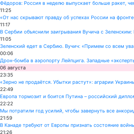
Фёдоров: Россия в неделю выпускает больше ракет, че
11:25
«От нас скрывают правду об успехах России на фронте
11:17
В Сербии объяснили заигрывания Вучича с Зеленским:
11:05
Зеленский едет в Сербию. Вучич: «Примем со всем ув
00:06
Дрон-бомба в аэропорту Лейпцига. Западные «эксперт
06 августа
23:35
«Зерно не продаётся. Убытки растут»: аграрии Украин
22:49
Европа тормозит и боится Путина – российский дипло
22:22
Мы потратили год усилий, чтобы завернуть все анкор
21:59
В Канаде требуют от Европы признать состояние войн
21:26