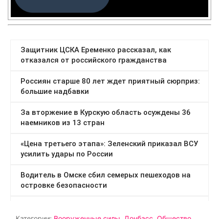
Категории:
Вооруженные силы
,
Донбасс
,
Общество
,